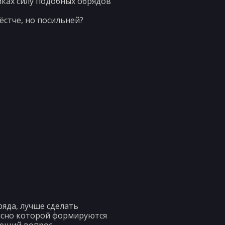
иках силу подобных обрядов
жёстче, но посильней?
ряда, лучше сделать
ласно которой формируются