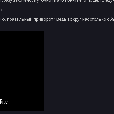
м сразу захотелось уточнить это понятие, и пошел след
т
нию, правильный приворот? Ведь вокруг нас столько об