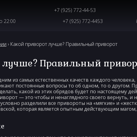
+7 (925) 772-44-53
до 22:00
+7 (925) 772-4453
фии
› Какой приворот лучше? Правильный приворот
т лучше? Правильный привор
ним из самых естественных качеств каждого человека, 
никают постоянные вопросы то об одном, то о другом. П
делать, какой из этих обрядов будет по настоящему дей
ворот — это чтобы и ненаглядного своего вернуть, и не
условно разделили все привороты на «мягкие» и «жестк
ской, которая является опытным действующим магом, 
ше