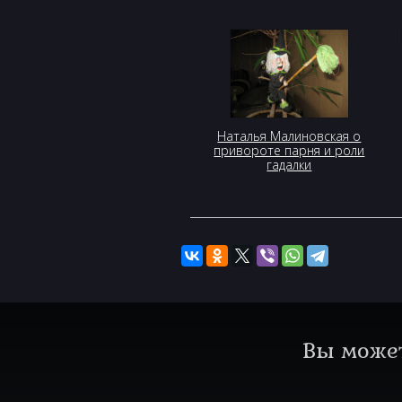
Наталья Малиновская о
привороте парня и роли
гадалки
Вы может