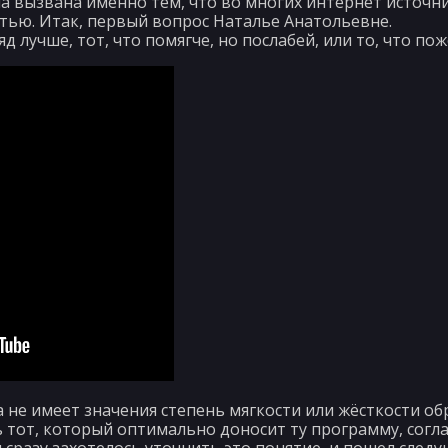
а вызвана именно тем, что во многих интернет источн
остью. Итак, первый вопрос Наталье Анатольевне.
д лучше, тот, что помягче, но послабей, или то, что по
а не имеет значения степень мягкости или жёсткости об
ь тот, который оптимально доносит ту программу, сог