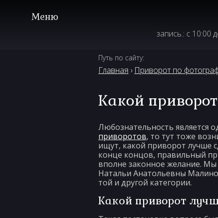
запись.: с 10:00 
Путь по сайту:
Главная
›
Приворот по фотогра
Какой приворо
Любознательность является од
приворотов
, то тут тоже воз
ищут, какой приворот лучше с
конце концов, правильный при
вполне законное желание. Мы 
Натальи Анатольевны Малинов
той и другой категории.
Какой приворот луч