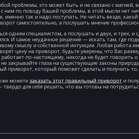
бой проблемы, это может быть и не связано с магией, в
 с ним по поводу Вашей проблемы, в этой мысли нет ни
 именно так и надо поступать. Не читать везде, какой 
ворот самостоятельно, а послушать мнение профессион
я одним специалистом, а послушать и двух, и трех, и с
ился. И самое неудачное решение — искать там, где под
авому смыслу и собственной интуиции. Любая работа им
ворят цену на приворот, будьте уверены, что Вас разве
работает по-настоящему, никогда не будет говорить о 
и не закрывайте глаза на существующие законы природы
й приворот, который поможет сделать и получить то, 
акже можете
заказать этот правильный приворот
и полу
— твёрдо для себя решить, что вы готовы на потрудитьс