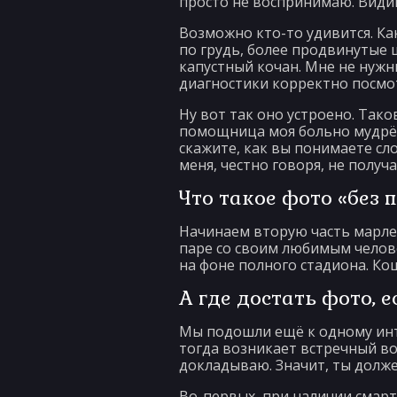
просто не воспринимаю. Видим
Возможно кто-то удивится. Ка
по грудь, более продвинутые ш
капустный кочан. Мне не нужн
диагностики корректно посмо
Ну вот так оно устроено. Так
помощница моя больно мудрён
скажите, как вы понимаете сл
меня, честно говоря, не получ
Что такое фото «без 
Начинаем вторую часть марлезо
паре со своим любимым челове
на фоне полного стадиона. Кош
А где достать фото, е
Мы подошли ещё к одному инте
тогда возникает встречный воп
докладываю. Значит, ты долже
Во-первых, при наличии смар