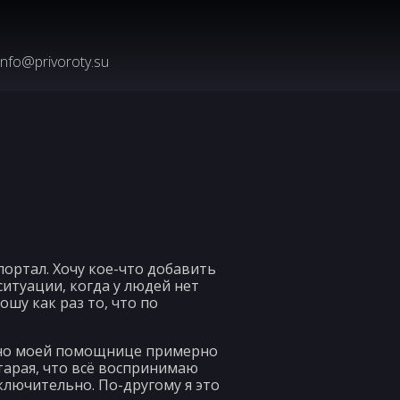
info@privoroty.su
ортал. Хочу кое-что добавить
ситуации, когда у людей нет
шу как раз то, что по
, но моей помощнице примерно
старая, что всё воспринимаю
включительно. По-другому я это