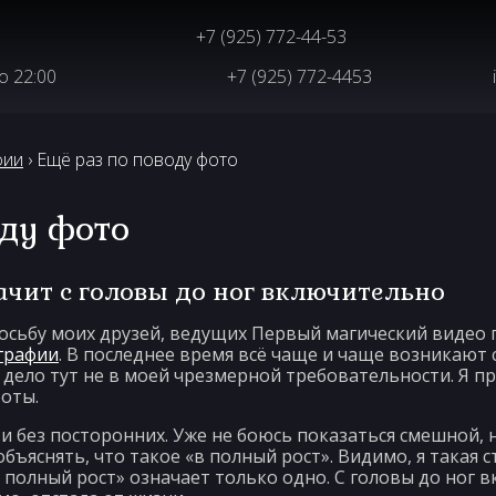
+7 (925) 772-44-53
до 22:00
+7 (925) 772-4453
фии
› Ещё раз по поводу фото
оду фото
ачит с головы до ног включительно
сьбу моих друзей, ведущих Первый магический видео п
графии
. В последнее время всё чаще и чаще возникают 
дело тут не в моей чрезмерной требовательности. Я про
оты.
 и без посторонних. Уже не боюсь показаться смешной
ъяснять, что такое «в полный рост». Видимо, я такая 
в полный рост» означает только одно. С головы до ног 