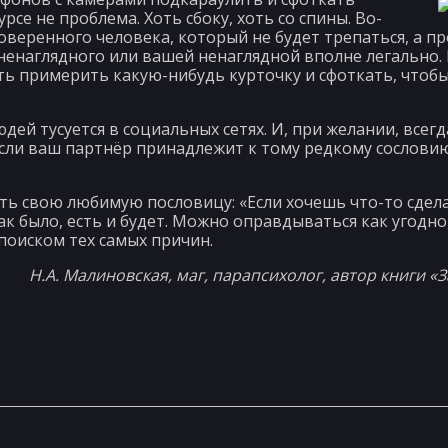
се не проблема. Хоть сбоку, хоть со спины. Во-
оверенного человека, который не будет трепаться, а п
 ненаглядного или вашей ненаглядной вполне легально
ь примерить какую-нибудь курточку и сфоткать, чтобы
дей тусуется в социальных сетях. И, при желании, всег
сли ваш партнёр принадлежит к тому редкому сословию
ь свою любимую пословицу: «Если хочешь что-то сдела
 было, есть и будет. Можно оправдываться как угодно,
 поиском тех самых причин.
Н.А. Малиновская, маг, парапсихолог, автор книги 