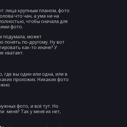
ют: лица крупным планом, фото
лова что чан, а ума ни на
полностью, чтобы сначала для
кими фото.
м подумала, может
 понять по-другому. Ну вот
тировать как-то иначе? У
не хватает.
, где вы один или одна, или в
каких прохожих. Никаких фото
ожно.
ужных фото, и всё тут. Но
ли меня? Так у меня их нет,