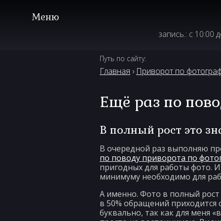
запись.: с 10:00 
Путь по сайту:
Главная
›
Приворот по фотогра
Ещё раз по пов
В полный рост это зн
В очередной раз выполняю про
по поводу приворота по фото
пригодных для работы фото. И 
минимуму необходимо для раб
А именно. Фото в полный рост
в 50% обращений приходится об
буквально, так как для меня «