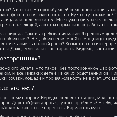
о, отстала от жизни.
к так? А вот так. На просьбу моей помощницы присыла
лют фото по пояс или по колено. Ну что тут скажешь? Го
ы лица или половинки тел. Мне нужна фигура человека 
треть поля людей, а потом нормально поработать с та
ова природа. Таковы требования магии. Я грешным дело
о объясняет? Нет, объяснения моей помощницы трудно
овосочетание «в полный рост»? Возможно его интерпре
ается. Даже, если сильно постараюсь. Видимо, фантазии 
посторонних»?
нского балета. Что такое «без посторонних»? Это фото
ком. И всё. Никаких детей. Никаких родственников. Ни
ки, собаки, лошади и прочая живность не в счёт. Это м
сли его нет?
ресному вопросу. Нередко человек говорит, мол, нет н
рос. Дорогой (или дорогая), у кого проблемы? У тебя, и
н/должна как-то всё порешать. Вариантов куча.
тфонов с камерами подкараулить и сфоткать