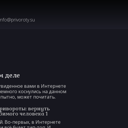
info@privoroty.su
м деле
 увиденное вами в Интернете
 немного коснулись на данном
опытно, может почитать.
. Во-первых, в Интернете
и всё будет тип-топ. И