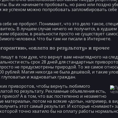
ы. Вы их начинаете пробовать, но рано или поздно убе
им же успехом можно попробовать запломбировать себе 
 себе не пробуют. Понимают, что это дело такое, специ
авитесь. В лучшем случае ничего не получится, в худшем 
аким образом, в реальности просто не существует сам
имого человека. Что бы там ни писали в Интернете.
«гарантии», «оплата по результату» и прочее
пишут в том духе, что вернут вам ненаглядного на сле
еальности есть срок 28 дней для стандартных приворото
просто не предусмотрены природой. То же самое относ
00 рублей. Магия никогда не была дешёвой, и такие ул
с глуповатых и жадноватых граждан.
аких приворотов, чтобы вернуть любимого
платой по результату. Рекламные объявления есть,
же прикол? А в том, что вас постепенно и незаметно
ые материалы», потом на всякие «допы», например, в 
лучить этот самый результат. И которые «снимают» за
 которой точно хватило бы на оплату работы нормально