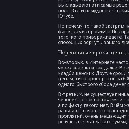
выкладывают эти самые рецепт
ноль. Это и немудрено. С так
Ютубе.
Но почему-то такой экстрим на
фигня, сами справимся. Не спр
того, кого привораживаете. Т
способных вернуть вашего люб
Нереальные сроки, цены, 
Во-вторых, в Интернете часто 
через неделю и так далее. В р
кладбищенских. Другие сроки 
ценам, типа приворотов за 60
одного: быстрого сбора денег 
В-третьих, не существует ник
человека, с так называемой о
а по факту такого нет. В чём 
разводят сначала на «расходн
проклятий, очень мешающих по
результате вы платите сумму,