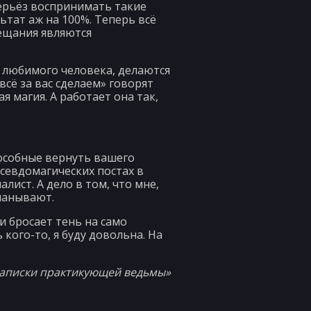
серьёз воспринимать такие
ьтат аж на 100%. Теперь всё
бещания являются
о любимого человека, делаются
всё за вас сделаем» говорят
я магия. А работает она так,
пособные вернуть вашего
псевдомагических постах в
лист. А дело в том, что мне,
манывают.
и бросает тень на само
кого-то, я буду довольна. На
«Записки практикующей ведьмы»