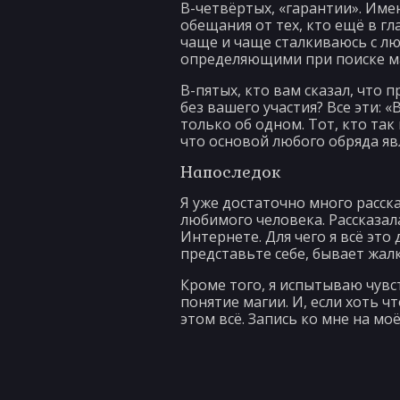
В-четвёртых, «гарантии». Име
обещания от тех, кто ещё в гл
чаще и чаще сталкиваюсь с л
определяющими при поиске маг
В-пятых, кто вам сказал, что
без вашего участия? Все эти: 
только об одном. Тот, кто так
что основой любого обряда яв
Напоследок
Я уже достаточно много расск
любимого человека. Рассказала
Интернете. Для чего я всё это
представьте себе, бывает жал
Кроме того, я испытываю чувс
понятие магии. И, если хоть ч
этом всё. Запись ко мне на м