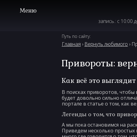
запись.: с 10:00 
Путь по сайту:
Главная
›
Вернуть любимого
› П
Привороты: вер
Как всё это выглядит
В поисках приворотов, чтобы 
будет довольно сильно отлича
портале в статье о том, как 
Легенды о том, что приво
А мы пока остановимся на рас
Приведем несколько простых 
много где говорится о том, чт