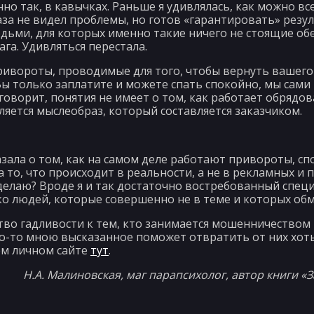
нно так, в кавычках. Раньше я удивлялась, как можно в
аза не видел проблемы, но готов «гарантировать» резул
юдьми, для которых именно такие ничего не стоящие о
а. Удивляться перестала.
 привороты, проводимые для того, чтобы вернуть вашег
«Вы только заплатите и можете спать спокойно, мы сами 
 говорит, понятия не имеет о том, как работает обрядова
ляется мыслеобраз, который составляется заказчиком.
азала о том, как на самом деле работают привороты, с
 то, что происходит в реальности, а не в рекламных и 
 делаю? Вроде я и так достаточно востребованный специа
ко людей, которые совершенно не в теме и которых об
тво гадливости к тем, кто занимается мошенничеством 
то-то мною высказанное поможет отвратить от них хоть 
оём личном сайте
тут
.
Н.А. Малиновская, маг парапсихолог, автор книги 