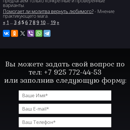
предлагаем только конкретные и проверенные
варианты.
Помогает ли молитва вернуть любимого?
- Мнение
практикующего мага.
«
1
...
3
4
5
6
7
8
9
10
...
19
»
Вы можете задать свой вопрос по
тел: +7 925 772-44-53
или заполнив следующую форму: