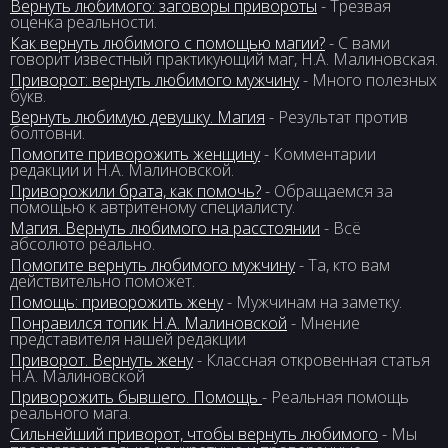
Вернуть любимого: заговоры привороты
- Трезвая
оценка реальности.
Как вернуть любимого с помощью магии?
- С вами
говорит известный практикующий маг, Н.А. Малиновская.
Приворот: вернуть любимого мужчину
- Много полезных
букв.
Вернуть любимую девушку. Магия
- Результат против
болтовни.
Помогите приворожить женщину
- Комментарии
редакции и Н.А. Малиновской.
Приворожили брата, как помочь?
- Обращаемся за
помощью к автритеному специалисту.
Магия. Вернуть любимого на расстоянии
- Всё
абсолюто реально.
Помогите вернуть любимого мужчину
- Та, кто вам
действительно поможет.
Помощь: приворожить жену
- Мужчинам на заметку.
Понравился топик Н.А. Малиновской
- Мнение
представителя нашей редакции
Приворот. Вернуть жену
- Классная откровенная статья
Н.А. Малиновской
Приворожить бывшего. Помощь
- Реальная помощь
реального мага.
Сильнейший приворот, чтобы вернуть любимого
- Мы