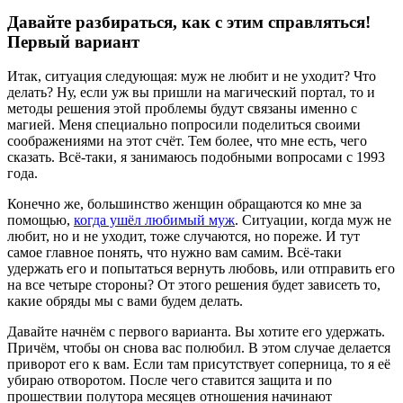
Давайте разбираться, как с этим справляться!
Первый вариант
Итак, ситуация следующая: муж не любит и не уходит? Что
делать? Ну, если уж вы пришли на магический портал, то и
методы решения этой проблемы будут связаны именно с
магией. Меня специально попросили поделиться своими
соображениями на этот счёт. Тем более, что мне есть, чего
сказать. Всё-таки, я занимаюсь подобными вопросами с 1993
года.
Конечно же, большинство женщин обращаются ко мне за
помощью,
когда ушёл любимый муж
. Ситуации, когда муж не
любит, но и не уходит, тоже случаются, но пореже. И тут
самое главное понять, что нужно вам самим. Всё-таки
удержать его и попытаться вернуть любовь, или отправить его
на все четыре стороны? От этого решения будет зависеть то,
какие обряды мы с вами будем делать.
Давайте начнём с первого варианта. Вы хотите его удержать.
Причём, чтобы он снова вас полюбил. В этом случае делается
приворот его к вам. Если там присутствует соперница, то я её
убираю отворотом. После чего ставится защита и по
прошествии полутора месяцев отношения начинают