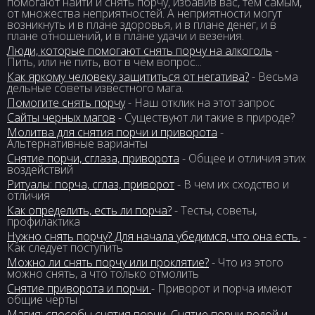
помогают найти и снять порчу, избавив вас, тем самым,
от множества неприятностей. А неприятности могут
возникнуть и в плане здоровья, и в плане денег, и в
плане отношений, и в плане удачи и везения.
Люди, которые помогают снять порчу на алкоголь
-
Пить, или не пить, вот в чём вопрос...
Как яркому человеку защититься от негатива?
- Весьма
дельные советы известного мага.
Помогите снять порчу
- Наш отклик на этот запрос
Сайты черных магов
- Существуют ли такие в природе?
Молитва для снятия порчи и приворота
-
Альтернативные варианты
Снятие порчи, сглаза, приворота
- Общее и отличия этих
воздействий
Ритуалы: порча, сглаз, приворот
- В чем их сходство и
отличия
Как определить, есть ли порча?
- Тесты, советы,
профилактика
Нужно снять порчу? Для начала убедимся, что она есть.
-
Как следует поступить
Можно ли снять порчу или проклятие?
- Что из этого
можно снять, а что только отмолить
Снятие приворота и порчи
- Приворот и порча имеют
общие черты
Магия: способы снятия порчи. Снятие порчи водой и