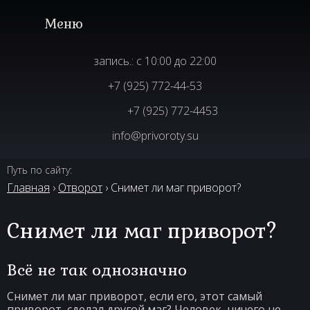
запись.: с 10:00 до 22:00
+7 (925) 772-44-53
+7 (925) 772-4453
info@privoroty.su
Путь по сайту:
Главная
›
Отворот
› Снимет ли маг приворот?
Снимет ли маг приворот?
Всё не так однозначно
Снимет ли маг приворот, если его, этот самый
приворот, сделал другой маг? Человек, ничего не