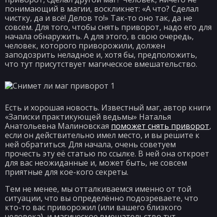
понимающий в магии, воскликнет: «А что? Сделал
чистку, да и всё! Делов то!» Так-то оно так, да не
совсем. Для того, чтобы снять приворот, надо его для
начала обнаружить. А для этого, в свою очередь,
человек, которого приворожили, должен
заподозрить неладное и, хотя бы, предположить,
что тут присутствует магическое вмешательство.
Есть и хорошая новость. Известный маг, автор книги
«Записки практикующей ведьмы» Наталья
Анатольевна Малиновская
поможет снять приворот
,
если он действительно имел место, и вы решите к
ней обратиться. Для начала, очень советуем
прочесть эту её статью по ссылке. В ней она откроет
для вас неожиданные и, может быть, не совсем
приятные для кое-кого секреты.
Тем не менее, мы отталкиваемся именно от той
ситуации, что вы определённо подозреваете, что
кто-то вас приворожил (или вашего близкого
человека), и магическое вмешательство тут