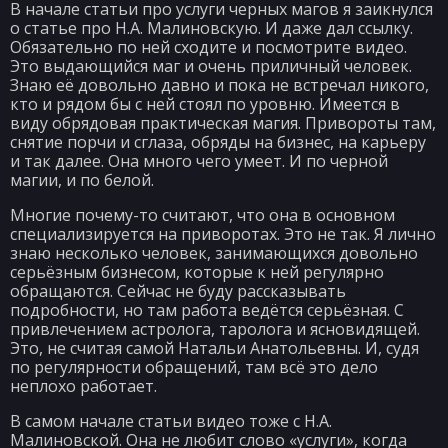
В начале статьи про услуги черных магов я заикнулся
о статье про Н.А. Малиновскую. И даже дал ссылку.
Обязательно по ней сходите и посмотрите видео.
Это выдающийся маг и очень приличный человек.
Знаю её довольно давно и пока не встречал никого,
кто и рядом бы с ней стоял по уровню. Имеется в
виду обрядовая практическая магия. Привороты там,
снятие порчи и сглаза, обряды на бизнес, на карьеру
и так далее. Она много чего умеет. И по черной
магии, и по белой.
Многие почему-то считают, что она в основном
специализируется на приворотах. Это не так. Я лично
знаю несколько человек, занимающихся довольно
серьёзным бизнесом, которые к ней регулярно
обращаются. Сейчас не буду рассказывать
подробности, но там работа ведётся серьёзная. С
привлечением астролога, таролога и ясновидящей.
Это, не считая самой Натальи Анатольевны. И, судя
по регулярности обращений, там всё это дело
неплохо работает.
В самом начале статьи видео тоже с Н.А.
Малиновской. Она не любит слово «услуги», когда