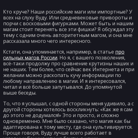
Кто круче? Наши российские маги или импортные? У
всех на слуху Вуду. Или средневековые привороты и
порчи с восковыми фигурками. Может быть и нашим
магам стоит перенять все эти фишки? Я обсуждал эту
тему с одним очень авторитетным магом, и она мне
рассказала много чего интересного.
Кстати, она упоминается, например, в статье
про
сильных магов России
. Но я, с вашего позволения,
всё-таки продолжу про сравнение крутизны наших и
не наших. Тем более, что сейчас век Интернета и при
желании можно раскопать кучу информации по
любому направлению в магии. И я интересовался,
читал и всё больше запутывался. До упомянутой
выше беседы.
То, что я услышал, с одной стороны меня удивило, а с
другой стороны хотелось воскликнуть: «Как же я сам
до этого не додумался!» Это и просто, и сложно
одновременно. Мне было сказано, что магия как бы
адаптирована к тому месту, где она культивируется.
Проще говоря, Вуду лучше всего работает в