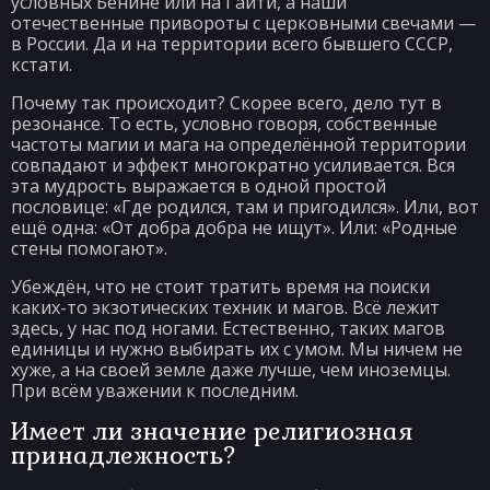
условных Бенине или на Гаити, а наши
отечественные привороты с церковными свечами —
в России. Да и на территории всего бывшего СССР,
кстати.
Почему так происходит? Скорее всего, дело тут в
резонансе. То есть, условно говоря, собственные
частоты магии и мага на определённой территории
совпадают и эффект многократно усиливается. Вся
эта мудрость выражается в одной простой
пословице: «Где родился, там и пригодился». Или, вот
ещё одна: «От добра добра не ищут». Или: «Родные
стены помогают».
Убеждён, что не стоит тратить время на поиски
каких-то экзотических техник и магов. Всё лежит
здесь, у нас под ногами. Естественно, таких магов
единицы и нужно выбирать их с умом. Мы ничем не
хуже, а на своей земле даже лучше, чем иноземцы.
При всём уважении к последним.
Имеет ли значение религиозная
принадлежность?