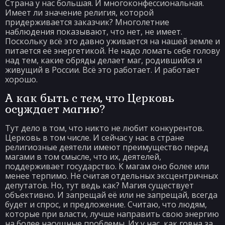
Страна у нас большая. И многоконфессиональная.
Имеет ли значение религия, которой
придерживается заказчик? Многолетние
наблюдения показывают, что нет, не имеет.
Поскольку всё это давно уживается на нашей земле и
питается её энергетикой. Не надо ломать себе голову
над тем, какие обряды делает маг, родившийся и
живущий в России. Всё это работает. И работает
хорошо.
А как быть с тем, что Церковь
осуждает магию?
Тут дело в том, что никто не любит конкурентов.
Церковь в том числе. И сейчас у нас в стране
религиозные деятели имеют преимущество перед
магами в том смысле, что их, деятелей,
поддерживает государство. К магам оно более или
менее терпимо. Не считая отдельных эксцентричных
депутатов. Но, тут ведь как? Магия существует
объективно. И запрещай её или не запрещай, всегда
будет и спрос, и предложение. Считаю, что людям,
которые при власти, лучше направить свою энергию
на более насущные проблемы. Их у нас, как говна за