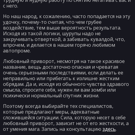
трудную и нудную работу по снятию негатива с вас и
с него.
Но наш народ, к сожалению, часто попадается на эту
удочку, почему-то считая, что чем грубее
воздействие, тем выше вероятность результата.
Исходя из такой логики, шурупы надо не
закручивать отверткой, а забивать кувалдой, что,
впрочем, и делается в нашем горячо любимом
автопроме.
Любовный приворот, несмотря на такое красивое
название, вещь достаточно опасная и чреватая
очень серьезными последствиями, если делать ее
неправильно или прибегать к излишне жестким
обрядам. Да и, исходя из обычного чувства здравого
смысла, спросите себя, нужен ли вам зомби или
психически нормальный спутник жизни.
Поэтому всегда выбирайте тех специалистов,
которые предлагают меры, адекватные
сложившейся ситуации. Сила, которую несет в себе
любовный приворот, зависит не от его жесткости, а
от умения мага. Запись на консультацию
здесь
.