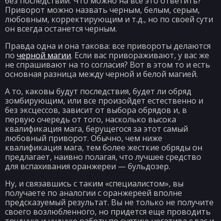
без последствий. Что можно на все это ответить?
Приворот можно назвать черным, белым, серым,
любовным, корректирующим и т.д., но по своей сути
он всегда останется черным.
Правда одна и она такова: все привороты делаются
по
черной магии
. Если вас привораживают, у вас же
не спрашивают на то согласия? Вот в этом то и есть
основная разница между черной и белой магией.
А то, каковы будут последствия, будет ли обряд
зомбирующим, или все произойдет естественно и
без эксцессов, зависит от выбора обрядов и, в
первую очередь от того, насколько высока
квалификация мага, берущегося за этот самый
любовный приворот. Обычно, чем ниже
квалификация мага, тем более жесткие обряды он
предлагает, наивно полагая, что лучшее средство
для вспахивания оранжереи — бульдозер.
Ну, и связавшись с таким «специалистом», вы
получаете по аналогии с оранжереей вполне
предсказуемый результат. Вы не только не получите
своего возлюбленного, но придется еще проводить